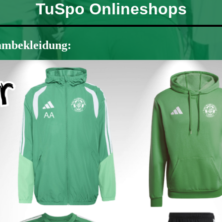
T
uSpo Onlineshops
eambekleidung: