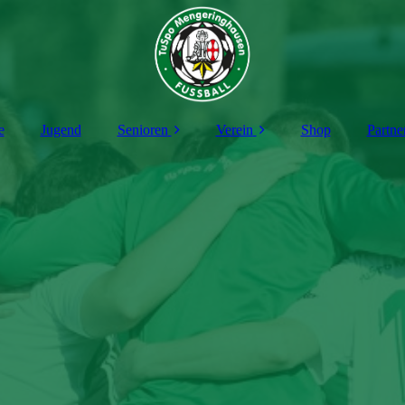
e
Jugend
Senioren
Verein
Shop
Partne
1. Mannschaft
Vorstand
2. Mannschaft
Schiedsrichter
Alte-Herren
Sportgelände
Vermietung
Mitgliedschaft
Förderkreis